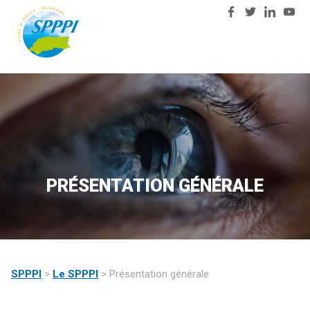
03
Nous
28
contacter
23
81
57
PRÉSENTATION GÉNÉRALE
SPPPI
>
Le SPPPI
>
Présentation générale