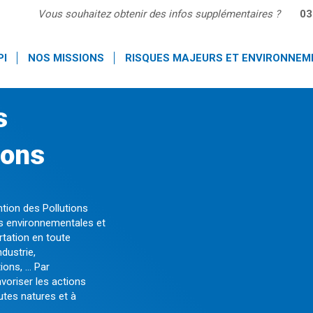
Vous souhaitez obtenir des infos supplémentaires ?
03
PI
NOS MISSIONS
RISQUES MAJEURS ET ENVIRONNEM
s
Nos actions
ions
ntion des Pollutions
ues environnementales et
rtation en toute
dustrie,
tions, … Par
avoriser les actions
Nos actions
utes natures et à