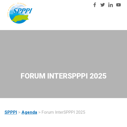
03
Nous
28
contacter
23
81
57
FORUM INTERSPPPI 2025
SPPPI
>
Agenda
>
Forum InterSPPPI 2025