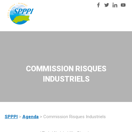
03
Nous
28
contacter
23
81
57
COMMISSION RISQUES
INDUSTRIELS
SPPPI
>
Agenda
>
Commission Risques Industriels