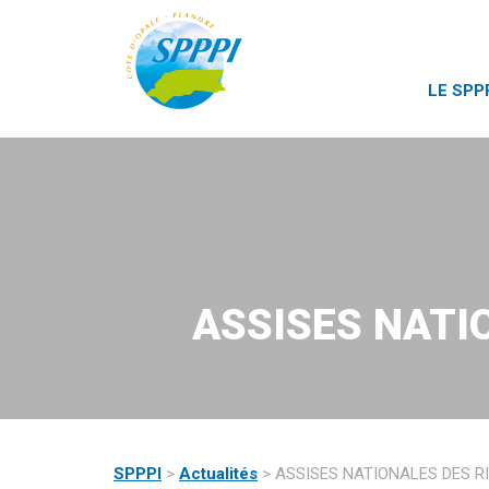
LE SPP
ASSISES NATI
SPPPI
>
Actualités
>
ASSISES NATIONALES DES 